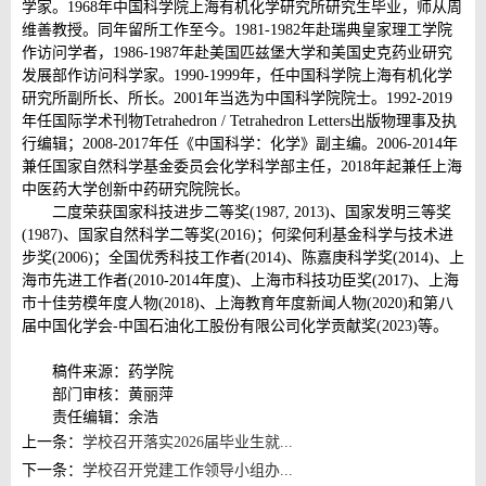
学家。1968年中国科学院上海有机化学研究所研究生毕业，师从周
维善教授。同年留所工作至今。1981-1982年赴瑞典皇家理工学院
作访问学者，1986-1987年赴美国匹兹堡大学和美国史克药业研究
发展部作访问科学家。1990-1999年，任中国科学院上海有机化学
研究所副所长、所长。2001年当选为中国科学院院士。1992-2019
年任国际学术刊物Tetrahedron / Tetrahedron Letters出版物理事及执
行编辑；2008-2017年任《中国科学：化学》副主编。2006-2014年
兼任国家自然科学基金委员会化学科学部主任，2018年起兼任上海
中医药大学创新中药研究院院长。
二度荣获国家科技进步二等奖(1987, 2013)、国家发明三等奖
(1987)、国家自然科学二等奖(2016)；何梁何利基金科学与技术进
步奖(2006)；全国优秀科技工作者(2014)、陈嘉庚科学奖(2014)、上
海市先进工作者(2010-2014年度)、上海市科技功臣奖(2017)、上海
市十佳劳模年度人物(2018)、上海教育年度新闻人物(2020)和第八
届中国化学会-中国石油化工股份有限公司化学贡献奖(2023)等。
稿件来源：药学院
部门审核：黄丽萍
责任编辑：余浩
上一条：
学校召开落实2026届毕业生就...
下一条：
学校召开党建工作领导小组办...