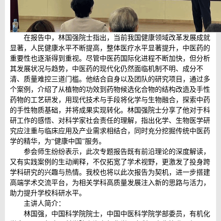
在报告中，林国强院士指出，当前我国健康领域改革发展成就
显著，人民健康水平不断提高，整体医疗水平显著提升，中医药的
重要性也逐渐得到重视。尽管中医药国际化进程不断加快，但分析
其发展状况与趋势，中医药的现代化仍然面临机制不明、成分不
清、质量难控三道门槛。他结合自身以及团队的研究项目，通过多
个案例，介绍了从植物的功效到药物候选化合物的结构改造及手性
药物的工艺研发，用现代技术与手段将化学与生物融合，探索中药
的手性物质基础，并将成果实现转化。林国强院士分享了他对于科
研工作的感悟、对科学家社会责任的理解，指出化学、生物医学研
究应注重与临床应用及产业需求相结合，同时充分挖掘传统中医药
学的精华，为“健康中国”服务。
参会师生纷纷表示，此次专题报告既有前沿理论的深度解读，
又有实践案例的生动阐释，不仅拓宽了学术视野，更激发了投身跨
学科研究的兴趣与热情。我校也将以此次报告为契机，进一步搭建
高端学术交流平台，为相关学科高质量发展注入新的思路与活力，
助力提升学校科研水平。
主讲人简介：
林国强，中国科学院院士，中国中医科学院学部委员，有机化