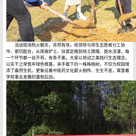
活动现场热火朝天，井然有序。校领导与师生志愿者分工协
作、密切配合，从挥锹铲土、扶苗定植到培土围堰、提水浇灌，每
一个环节都一丝不苟，有条不紊。大家以劳动之美践行生态理念，
以实干之举筑牢绿色根基，亲手栽下的一株株桃树，不仅为校园增
添了盎然生机，更象征着中医药文化薪火相传、生生不息，寓意着
学校事业发展的蓬勃后劲。