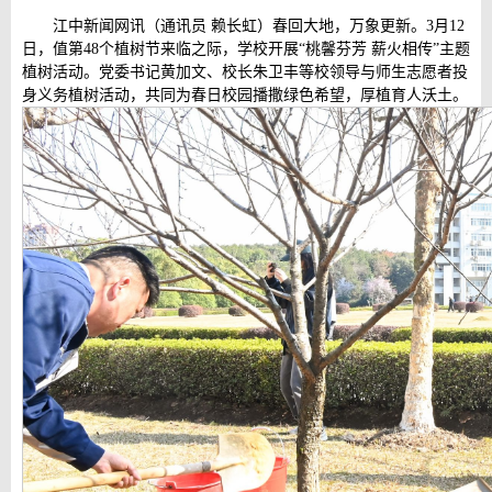
江中新闻网讯（通讯员 赖长虹）春回大地，万象更新。3月12
日，值第48个植树节来临之际，学校开展“桃馨芬芳 薪火相传”主题
植树活动。党委书记黄加文、校长朱卫丰等校领导与师生志愿者投
身义务植树活动，共同为春日校园播撒绿色希望，厚植育人沃土。