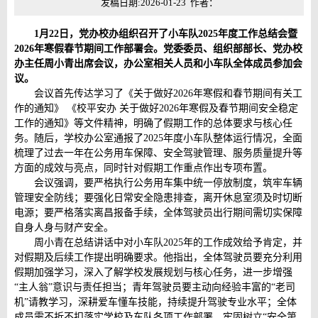
发稿日期:2026-01-23 作者：
1月22日，党办校办组织召开了小车队2025年度工作总结会暨
2026年寒假春节期间工作部署会。党委委员、组织部部长、党办校
办主任周小青出席会议，办公室相关人员和小车队全体成员参加会
议。
会议首先传达学习了《关于做好2026年寒假和春节期间有关工
作的通知》 《校平安办 关于做好2026年寒假及春节期间安全稳定
工作的通知》等文件精神，明确了假期工作的总体要求与核心任
务。随后，学校办公室通报了2025年度小车队整体运行情况，全面
梳理了过去一年在公务用车保障、安全驾驶管理、服务质量提升等
方面的成效与亮点，同时针对假期工作重点作出专项布置。
会议强调，要严格执行公务用车集中统一停放制度，筑牢车辆
管理安全防线；要强化日常安全隐患排查，离开休息室须及时切断
电源；要严格落实离昌报备手续，全体驾驶员出行期间需切实保障
自身人身与财产安全。
周小青在总结讲话中对小车队2025年的工作成效给予肯定，并
对假期及后续工作提出明确要求。他指出，全体驾驶员要充分利用
假期加强学习，深入了解学校发展规划与核心任务，进一步增强
“主人翁”意识与责任担当；青年驾驶员要主动向经验丰富的“老司
机”请教学习，深耕爱车懂车技能，持续提升驾驶专业水平；全体
成员需不折不扣落实学校及车队各项工作部署，牢固树立“安全第