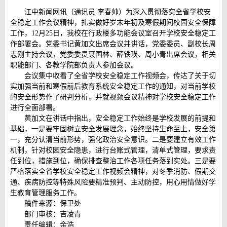
江中新闻网讯（通讯员 李春帅）为深入贯彻落实全省学校安
全稳定工作会议精神，扎实做好岁末年初及寒假期间校园安全保障
工作，12月25日，我校在行政楼多功能会议室召开学校安全稳定工
作部署会。党委书记黄加文出席会议并讲话，党委委员、副校长周
志刚主持会议，党委委员聂国林、薛铁瑛、周小青出席会议，相关
职能部门、各教学院部负责人参加会议。
会议集中收看了全省学校安全稳定工作视频会，传达了关于切
实加强当前和寒假前后教育系统安全稳定工作的通知，对当前学校
的安全形势作了研判分析，并就视频会议精神对学校安全稳定工作
进行全面部署。
黄加文在讲话中指出，安全稳定工作始终是学校发展的前提和
基础，一是要牢固树立安全发展理念，始终坚持生命至上，安全第
一，充分认清当前形势，强化政治安全意识。二是要建立有效工作
机制，针对校园安全隐患，进行台账式管理，清单式管理，要求责
任到位，措施到位，确保排查整治工作各项任务落到实处。三是要
严格落实全省学校安全稳定工作视频会精神，对冬季消防、假期交
通、疾病防控等特殊风险要精准预判、主动防控，用心用情做好学
生教育管理服务工作。
稿件来源：保卫处
部门审核：吉凌青
责任编辑：余浩